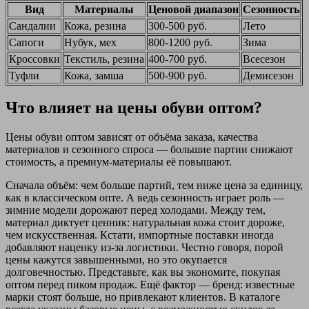
Вид
Материалы
Ценовой диапазон
Сезонность
Сандалии
Кожа, резина
300-500 руб.
Лето
Сапоги
Нубук, мех
800-1200 руб.
Зима
Кроссовки
Текстиль, резина
400-700 руб.
Всесезон
Туфли
Кожа, замша
500-900 руб.
Демисезон
Что влияет на цены обуви оптом?
Цены обуви оптом зависят от объёма заказа, качества
материалов и сезонного спроса — большие партии снижают
стоимость, а премиум-материалы её повышают.
Сначала объём: чем больше партий, тем ниже цена за единицу,
как в классическом опте. А ведь сезонность играет роль —
зимние модели дорожают перед холодами. Между тем,
материал диктует ценник: натуральная кожа стоит дороже,
чем искусственная. Кстати, импортные поставки иногда
добавляют наценку из-за логистики. Честно говоря, порой
цены кажутся завышенными, но это окупается
долговечностью. Представьте, как вы экономите, покупая
оптом перед пиком продаж. Ещё фактор — бренд: известные
марки стоят больше, но привлекают клиентов. В каталоге