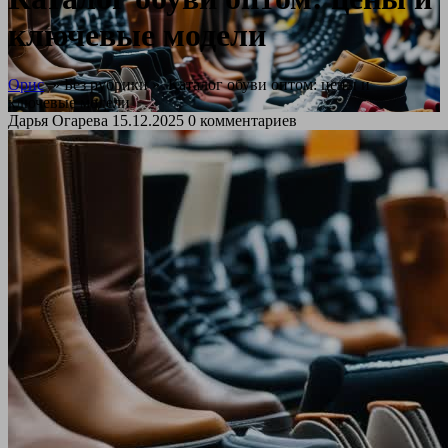
ключевые модели
Орис
» Без рубрики »
Каталог обуви оптом: цены и
ключевые модели
Дарья Огарева
15.12.2025
0 комментариев