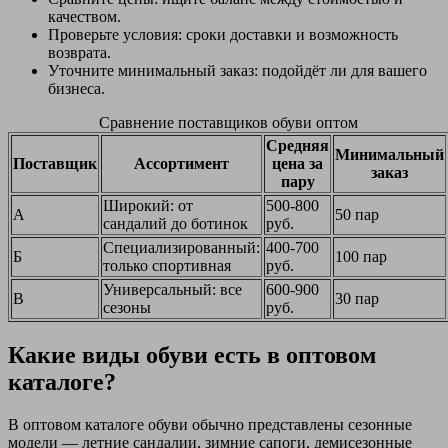
качеством.
Проверьте условия: сроки доставки и возможность
возврата.
Уточните минимальный заказ: подойдёт ли для вашего
бизнеса.
Сравнение поставщиков обуви оптом
Средняя
Минимальный
Поставщик
Ассортимент
цена за
заказ
пару
Широкий: от
500-800
А
50 пар
сандалий до ботинок
руб.
Специализированный:
400-700
Б
100 пар
только спортивная
руб.
Универсальный: все
600-900
В
30 пар
сезоны
руб.
Какие виды обуви есть в оптовом
каталоге?
В оптовом каталоге обуви обычно представлены сезонные
модели — летние сандалии, зимние сапоги, демисезонные