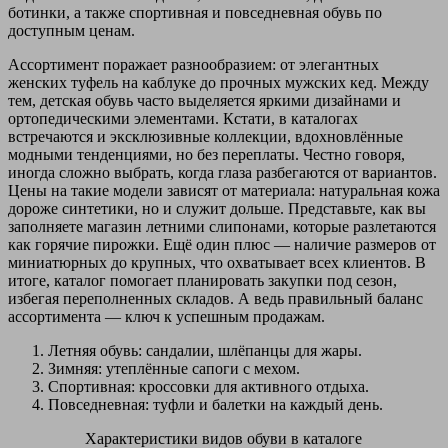
ботинки, а также спортивная и повседневная обувь по
доступным ценам.
Ассортимент поражает разнообразием: от элегантных
женских туфель на каблуке до прочных мужских кед. Между
тем, детская обувь часто выделяется яркими дизайнами и
ортопедическими элементами. Кстати, в каталогах
встречаются и эксклюзивные коллекции, вдохновлённые
модными тенденциями, но без переплаты. Честно говоря,
иногда сложно выбрать, когда глаза разбегаются от вариантов.
Цены на такие модели зависят от материала: натуральная кожа
дороже синтетики, но и служит дольше. Представьте, как вы
заполняете магазин летними слипонами, которые разлетаются
как горячие пирожки. Ещё один плюс — наличие размеров от
миниатюрных до крупных, что охватывает всех клиентов. В
итоге, каталог помогает планировать закупки под сезон,
избегая переполненных складов. А ведь правильный баланс
ассортимента — ключ к успешным продажам.
Летняя обувь: сандалии, шлёпанцы для жары.
Зимняя: утеплённые сапоги с мехом.
Спортивная: кроссовки для активного отдыха.
Повседневная: туфли и балетки на каждый день.
Характеристики видов обуви в каталоге