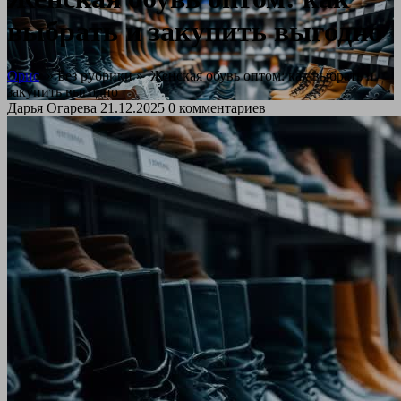
выбрать и закупить выгодно
Орис
» Без рубрики »
Женская обувь оптом: как выбрать и
закупить выгодно
Дарья Огарева
21.12.2025
0 комментариев