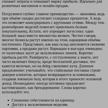
снижает затраты и повышает маржу прибыли. Идеально для
розничных магазинов и онлайн-продаж.
Погрузимся глубже: главное преимущество — экономия, ведь
при объёме скидки достигают солидных процентов. А ведь
это позволяет конкурировать с крупными сетями. Между тем,
разнообразие моделей помогает привлекать больше
покупательниц. Кстати, опт упрощает логистику: один
большой заказ вместо множества мелких. Честно говоря,
многие бизнесы растут именно на этом, наращивая объёмы
постепенно. Представьте, как ваш склад заполняется свежими
партиями, а продажи растут. Вариации в выгодах очевидны:
от налоговых льгот до эксклюзивных линеек. Коротко:
прибыль растёт. Развёрнуто, с отступлением: а знаете, опт
часто включает бонусы, вроде бесплатной доставки, что
кажется мелочью, но на deleg сэкономит кучу. Длинное
предложение: учитывайте, что стабильные поставки строят
доверие клиентов, которые возвращаются за новинками,
создавая лояльную базу, которая в итоге приносит основной
доход. Неожиданно: иногда оптовики предлагают
кастомизацию, как брендирование. Снова коротко:
используйте это.
Снижение себестоимости на единицу.
Доступ к эксклюзивным моделям.