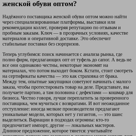
женской обуви оптом?
Надёжного поставщика женской обуви оптом можно найти
через специализированные платформы, выставки или
рекомендации коллег, проверяя репутацию по отзывам и
пробным заказам. Ключ — в прозрачных условиях, качестве
материалов и оперативной доставке. Это обеспечит
стабильные поставки без сюрпризов.
Теперь углубимся: поиск начинается с анализа рынка, где
полно фирм, предлагающих опт от туфель до сапог. А ведь не
все они одинаково честны, некоторые экономят на
материалах, что потом выходит боком. Кстати, стоит смотреть
на сертификаты качества — это как страховка от брака.
Между тем, опытные закупщики советуют начинать с малого
заказа, чтобы протестировать товар на деле. Представьте, вы
получаете партию, а там половина с дефектами — кошмар для
бизнеса. Честно говоря, лучше переплатить за проверенного
поставщика, чем мучиться с возвратами. И вот неожиданное
отступление: иногда мелкие производители предлагают
уникальные модели, которых нет у гигантов, — это шанс
выделиться. Вариации в подходах огромны: кто-то
предпочитает импорт, другие — локальных мастеров.
Длинное предложение, которое тянется: учитывайте