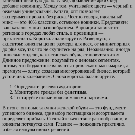
занимают львиную долю. А ведь добавление ярких кед
добавит изюминку. Между тем, учитывайте цвета — чёрный и
бежевый универсальны. Кстати, опт позволяет
экспериментировать без риска. Честно говоря, идеальный
микс — это 40% классики, остальное новинки. Представьте:
ваш каталог манит разнообразием. Вариации зависят от
региона: в городах любят стиль, в провинции —
практичность. Коротко: анализируйте. Развёрнуто, с
акцентом: клиенты ценят размеры для всех, от миниатюрных
до plus-size, так что не скупитесь на ряд. Неожиданно: иногда
нишевые модели, как веганская обувь, становятся хитом.
Длинное предложение: подумайте о ценовых сегментах,
потому что бюджетные варианты привлекают масс-маркет, а
премиум — элиту, создавая многоуровневый бизнес, который
устойчив к колебаниям. Снова коротко: балансируйте.
Определите целевую аудиторию.
Мониторьте тренды без фанатизма.
Тестируйте новые модели малыми партиями.
В итоге, оптовые закупки женской обуви — это фундамент
успешного бизнеса, где выбор поставщика и ассортимента
определяет прибыль. Сочетайте качество с разнообразием, и
клиенты потянутся сами. Главное — подходить практично,
избегая импульсивных решений.