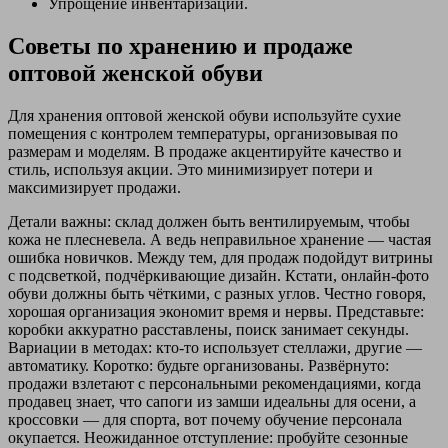
Упрощение инвентаризации.
Советы по хранению и продаже
оптовой женской обуви
Для хранения оптовой женской обуви используйте сухие
помещения с контролем температуры, организовывая по
размерам и моделям. В продаже акцентируйте качество и
стиль, используя акции. Это минимизирует потери и
максимизирует продажи.
Детали важны: склад должен быть вентилируемым, чтобы
кожа не плесневела. А ведь неправильное хранение — частая
ошибка новичков. Между тем, для продаж подойдут витрины
с подсветкой, подчёркивающие дизайн. Кстати, онлайн-фото
обуви должны быть чёткими, с разных углов. Честно говоря,
хорошая организация экономит время и нервы. Представьте:
коробки аккуратно расставлены, поиск занимает секунды.
Вариации в методах: кто-то использует стеллажи, другие —
автоматику. Коротко: будьте организованы. Развёрнуто:
продажи взлетают с персональными рекомендациями, когда
продавец знает, что сапоги из замши идеальны для осени, а
кроссовки — для спорта, вот почему обучение персонала
окупается. Неожиданное отступление: пробуйте сезонные