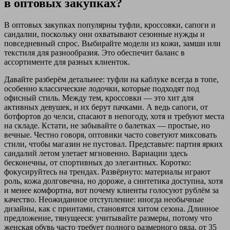
в оптовых закупках?
В оптовых закупках популярны туфли, кроссовки, сапоги и
сандалии, поскольку они охватывают сезонные нужды и
повседневный спрос. Выбирайте модели из кожи, замши или
текстиля для разнообразия. Это обеспечит баланс в
ассортименте для разных клиенток.
Давайте разберём детальнее: туфли на каблуке всегда в топе,
особенно классические лодочки, которые подходят под
офисный стиль. Между тем, кроссовки — это хит для
активных девушек, и их берут пачками. А ведь сапоги, от
ботфортов до челси, спасают в непогоду, хотя и требуют места
на складе. Кстати, не забывайте о балетках — простые, но
вечные. Честно говоря, оптовики часто советуют миксовать
стили, чтобы магазин не пустовал. Представьте: партия ярких
сандалий летом улетает мгновенно. Вариации здесь
бесконечны, от спортивных до элегантных. Коротко:
фокусируйтесь на трендах. Развёрнуто: материалы играют
роль, кожа долговечна, но дороже, а синтетика доступна, хотя
и менее комфортна, вот почему клиенты голосуют рублём за
качество. Неожиданное отступление: иногда необычные
дизайны, как с принтами, становятся хитом сезона. Длинное
предложение, тянущееся: учитывайте размеры, потому что
женская обувь часто требует полного размерного ряда, от 35