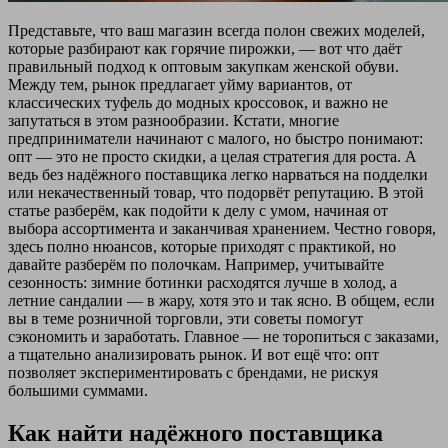
Представьте, что ваш магазин всегда полон свежих моделей,
которые разбирают как горячие пирожки, — вот что даёт
правильный подход к оптовым закупкам женской обуви.
Между тем, рынок предлагает уйму вариантов, от
классических туфель до модных кроссовок, и важно не
запутаться в этом разнообразии. Кстати, многие
предприниматели начинают с малого, но быстро понимают:
опт — это не просто скидки, а целая стратегия для роста. А
ведь без надёжного поставщика легко нарваться на подделки
или некачественный товар, что подорвёт репутацию. В этой
статье разберём, как подойти к делу с умом, начиная от
выбора ассортимента и заканчивая хранением. Честно говоря,
здесь полно нюансов, которые приходят с практикой, но
давайте разберём по полочкам. Например, учитывайте
сезонность: зимние ботинки расходятся лучше в холод, а
летние сандалии — в жару, хотя это и так ясно. В общем, если
вы в теме розничной торговли, эти советы помогут
сэкономить и заработать. Главное — не торопиться с заказами,
а тщательно анализировать рынок. И вот ещё что: опт
позволяет экспериментировать с брендами, не рискуя
большими суммами.
Как найти надёжного поставщика