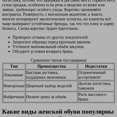
логистику, потому что задержки в доставке могут сорвать весь
сезон продаж, особенно если речь о моделях из кожи или
замши, требующих особого ухода. Коротко: проверяйте
контракты. Развёрнуто, с внезапным акцентом: а знаете,
многие игнорируют экологические аспекты, но клиенты всё
чаще выбирают устойчивые бренды, так что это плюс в карму
бизнеса. Снова коротко: будьте бдительны.
Проверьте отзывы от других покупателей.
Запросите образцы перед крупным заказом.
Уточните минимальный объём закупки.
Обсудите условия возврата брака.
Сравнение типов поставщиков
Тип
Преимущества
Недостатки
Быстрая доставка,
Ограниченный
Локальные
поддержка экономики
ассортимент
Долгая логистика,
Импортные
Широкий выбор моделей
таможня
Риск массового
Фабричные
Низкие цены за объём
брака
Какие виды женской обуви популярны